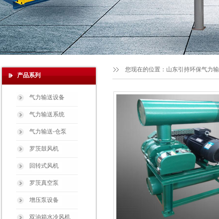
您现在的位置：
山东引持环保气力输
产品系列
气力输送设备
气力输送系统
气力输送-仓泵
罗茨鼓风机
回转式风机
罗茨真空泵
增压泵设备
双油箱水冷风机