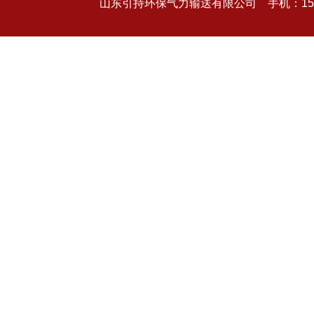
山东引持环保气力输送有限公司 手机：1566