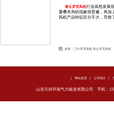
行业虽然发展
章丘罗茨风机
重叠布局的现象很普遍，再加
风机产品特征区分不大，导致
标签：
三叶罗茨风机
章丘罗茨风机
|
网站首页
|
公司简介
|
山东引持环保气力输送有限公司 手机：1566